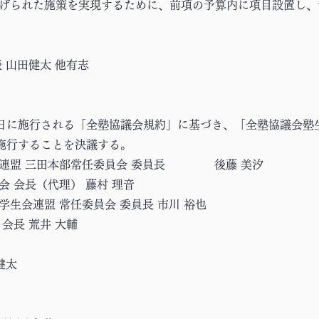
掲げられた施策を実現するために、前項の予算内に項目設置し
 山田健太 他有志
日に施行される「全塾協議会規約」に基づき、「全塾協議会塾
施行することを決議する。
化団体連盟 三田本部常任委員会 委員長 後藤 美汐
治会 会長（代理） 藤村 理音
應学生会連盟 常任委員会 委員長 市川 裕也
 会長 荒井 大輔
健太