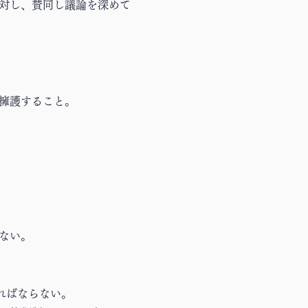
に対し、賛同し議論を深めて
擁護すること。
ない。
ればならない。