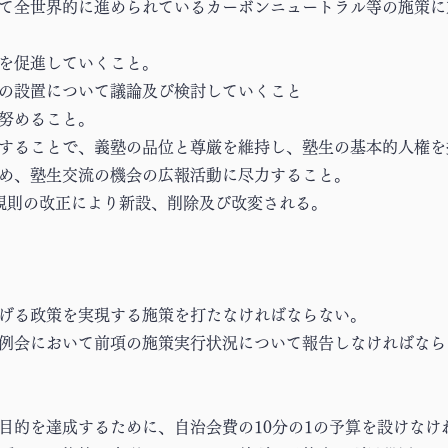
して全世界的に進められているカーボンニュートラル等の施策
止を促進していくこと。
機の設置について議論及び検討していくこと
に努めること。
対することで、義塾の品位と尊厳を維持し、塾生の基本的人権を
努め、塾生交流の機会の広報活動に尽力すること。
本規則の改正により新設、削除及び改変される。
掲げる政策を実現する施策を打たなければならない。
定例会において前項の施策実行状況について報告しなければなら
の目的を達成するために、自治会費の10分の1の予算を設けなけ