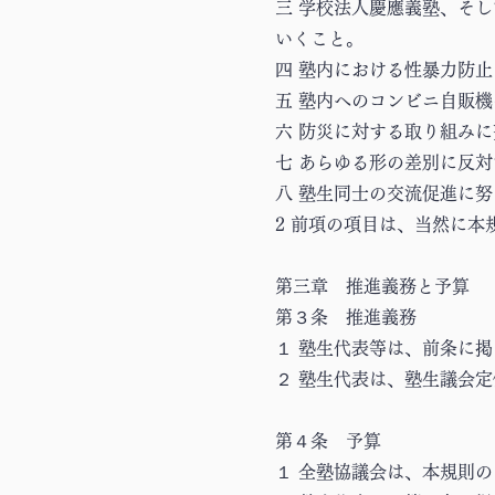
三 学校法人慶應義塾、そ
いくこと。
四 塾内における性暴力防
五 塾内へのコンビニ自販
六 防災に対する取り組み
七 あらゆる形の差別に反
八 塾生同士の交流促進に
2 前項の項目は、当然に
第三章 推進義務と予算
第３条 推進義務
１ 塾生代表等は、前条に
２ 塾生代表は、塾生議会
第４条 予算
１ 全塾協議会は、本規則