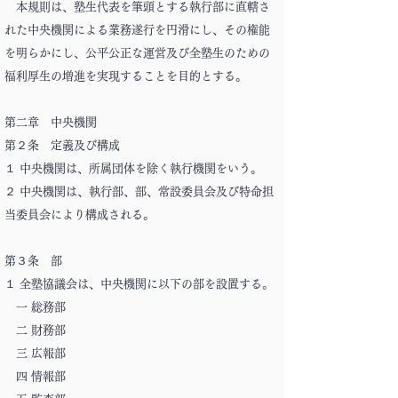
本規則は、塾生代表を筆頭とする執行部に直轄さ
れた中央機関による業務遂行を円滑にし、その権能
を明らかにし、公平公正な運営及び全塾生のための
福利厚生の増進を実現することを目的とする。
第二章 中央機関
第２条 定義及び構成
１ 中央機関は、所属団体を除く執行機関をいう。
２ 中央機関は、執行部、部、常設委員会及び特命担
当委員会により構成される。
第３条 部
１ 全塾協議会は、中央機関に以下の部を設置する。
一 総務部
二 財務部
三 広報部
四 情報部