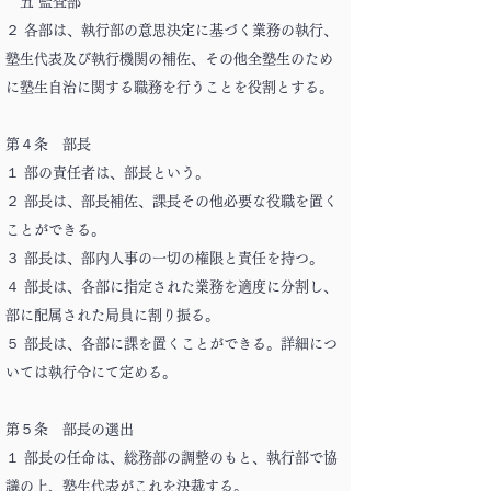
五 監査部
２ 各部は、執行部の意思決定に基づく業務の執行、
塾生代表及び執行機関の補佐、その他全塾生のため
に塾生自治に関する職務を行うことを役割とする。
第４条 部長
１ 部の責任者は、部長という。
２ 部長は、部長補佐、課長その他必要な役職を置く
ことができる。
３ 部長は、部内人事の一切の権限と責任を持つ。
４ 部長は、各部に指定された業務を適度に分割し、
部に配属された局員に割り振る。
５ 部長は、各部に課を置くことができる。詳細につ
いては執行令にて定める。
第５条 部長の選出
１ 部長の任命は、総務部の調整のもと、執行部で協
議の上、塾生代表がこれを決裁する。