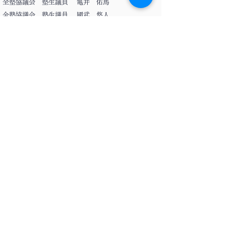
全塾協議会 塾生議員 亀井 佑馬
全塾協議会 塾生議員 國武 悠人
改正発議 全塾協議会 塾生代表 内田光紀
本改正発議を、全塾協議会規約に基づき、全塾協議
会中央機関規則として２０２４年９月２１日より施
行することに賛成し、塾生議会として議決する。
全塾協議会 塾生議員 岩切 太志
全塾協議会 塾生議員 亀井 佑馬
全塾協議会 塾生議員 國武 悠人
2025年3月15日
改正発議 全塾協議会 塾生議員 加藤 大己
本改正発議を、全塾協議会規約に基づき、全塾協議
会中央機関規則として２０２５年３月１５日より施
行することに賛成し、塾生議会として議決する。
全塾協議会 塾生議員 亀井 佑馬
全塾協議会 塾生議員 國武 悠人