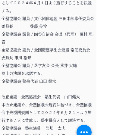
として２０２４年４月１日より施行することを決議
する。
全塾協議会 議員 / 文化団体連盟 三田本部常任委員会
委員長 後藤 美汐
全塾協議会 議員 / 四谷自治会 会長（代理） 藤村 理
音
全塾協議会 議員 / 全国慶應学生会連盟 常任委員会
委員長 市川 裕也
全塾協議会 議員 / 芝学友会 会長 荒井 大輔
以上の決議を承認する。
全塾協議会 塾生代表 山田 健太
改正発議 全塾協議会 塾生代表 山田健太
本改正発議を、全塾協議会規約に基づき、全塾協議
会中央機関規則として２０２４年６月２１日より施
行することに賛成し、塾生議会として議決する。
全塾協議会 塾生議員 岩切 太志