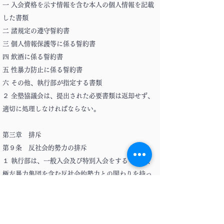
一 入会資格を示す情報を含む本人の個人情報を記載
した書類
二 諸規定の遵守誓約書
三 個人情報保護等に係る誓約書
四 飲酒に係る誓約書
五 性暴力防止に係る誓約書
六 その他、執行部が指定する書類
２ 全塾協議会は、提出された必要書類は返却せず、
適切に処理しなければならない。
第三章 排斥
第９条 反社会的勢力の排斥
１ 執行部は、一般入会及び特別入会をするものが、
極左暴力集団を含む反社会的勢力との関わりを持っ
ている事実が発覚した場合、その入会を無効としな
ければならない。
２ 執行部は、一般入会及び特別入会をするものが、