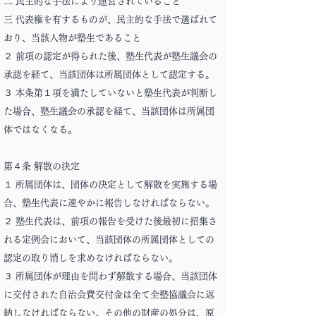
二 民主的な手法により運営されていること
三 代表権を有するものが、民主的な手法で選ばれて
おり、当該人物が塾生であること
２ 前項の認定が得られた後、塾生代表が塾生議会の
承認を経て、当該団体は所属団体として認定する。
３ 本条第１項を満たしていないと塾生代表が判断し
た場合、塾生議会の承認を経て、当該団体は所属団
体ではなくなる。
第４条 解散の決定
１ 所属団体は、団体の決定として解散を実施する場
合、塾生代表に速やかに報告しなければならない。
２ 塾生代表は、前項の報告を受けた後最初に招集さ
れる定例会において、当該団体の所属団体としての
認定の取り消しを求めなければならない。
３ 所属団体が理由を問わず解散する場合、当該団体
に交付された自治会費交付金は全て全塾協議会に返
納しなければならない。その他の財産の処分は、原