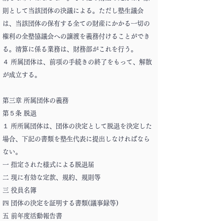
則として当該団体の決議による。ただし塾生議会
は、当該団体の保有する全ての財産にかかる一切の
権利の全塾協議会への譲渡を義務付けることができ
る。清算に係る業務は、財務部がこれを行う。
４ 所属団体は、前項の手続きの終了をもって、解散
が成立する。
第三章 所属団体の義務
第５条 脱退
１ 所所属団体は、団体の決定として脱退を決定した
場合、下記の書類を塾生代表に提出しなければなら
ない。
一 指定された様式による脱退届
二 現に有効な定款、規約、規則等
三 役員名簿
四 団体の決定を証明する書類(議事録等)
五 前年度活動報告書