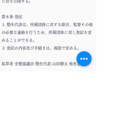
た旨を公開する。
第８条 登記
１ 塾生代表は、所属団体に対する助言、監督その他
の必要な連絡を行うため、所属団体に対し登記を求
めることができる。
２ 登記の内容及び手続きは、規則で定める。
起草者 全塾協議会 塾生代表 山田健太 他有志
２０２４年３月２９日
本案を、２０２４年４月１日に施行される「全塾協
議会規約」に基づき、「全塾協議会所属団体規則」
として２０２４年４月１日より施行することを決議
する。
全塾協議会 議員 / 文化団体連盟 三田本部常任委員会
委員長 後藤 美汐
全塾協議会 議員 / 四谷自治会 会長（代理） 藤村 理