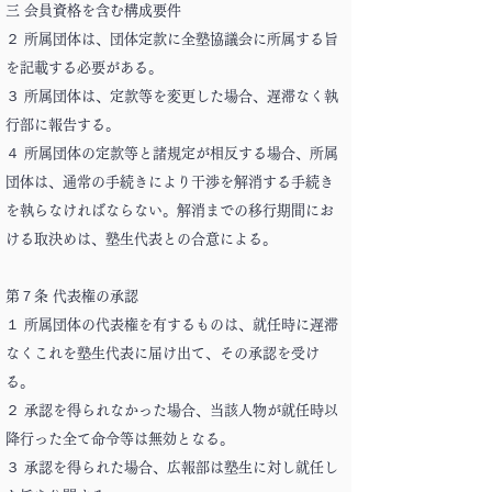
三 会員資格を含む構成要件
２ 所属団体は、団体定款に全塾協議会に所属する旨
を記載する必要がある。
３ 所属団体は、定款等を変更した場合、遅滞なく執
行部に報告する。
４ 所属団体の定款等と諸規定が相反する場合、所属
団体は、通常の手続きにより干渉を解消する手続き
を執らなければならない。解消までの移行期間にお
ける取決めは、塾生代表との合意による。
第７条 代表権の承認
１ 所属団体の代表権を有するものは、就任時に遅滞
なくこれを塾生代表に届け出て、その承認を受け
る。
２ 承認を得られなかった場合、当該人物が就任時以
降行った全て命令等は無効となる。
３ 承認を得られた場合、広報部は塾生に対し就任し