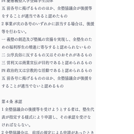
四 慶應義塾大学登録学生団体
五 前各号に掲げるもののほか、全塾協議会が後援等
をすることが適当であると認めたもの
2 事業が次の各号のいずれかに該当する場合は、後援
等を行わない。
一 義塾の創造及び塾風の宣揚を実現し、全塾生のた
めの福利厚生の増進に寄与すると認められないもの
二 公序良俗に反するもの又はそのおそれがあるもの
三 営利又は商業宣伝が目的であると認められるもの
四 政治的又は宗教的な活動であると認められるもの
五 前各号に掲げるもののほか、全塾協議会が後援を
することが適当でないと認めるもの
第４条 承認
1 全塾協議会の後援等を受けようとする者は、塾生代
表が指定する様式により申請し、その承認を受けな
ければならない。
2 全塾協議会は、前項の規定による申請があったとき