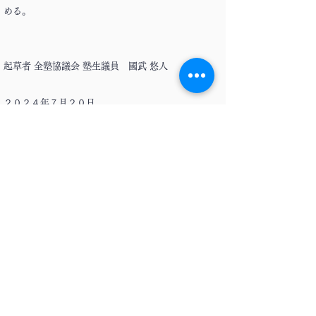
める。
起草者 全塾協議会 塾生議員 國武 悠人
２０２４年７月２０日
本案を、２０２４年４月１日に施行される「全塾協
議会規約」に基づき、「全塾協議会後援等規則」と
して２０２４年７月２０日より施行することに賛成
し、塾生議会として議決する。
全塾協議会 塾生議員 岩切 太志
全塾協議会 塾生議員 亀井 佑馬
全塾協議会 塾生議員 國武 悠人
改正発議 全塾協議会 塾生議員 加藤 大己
本改正発議を、全塾協議会規約に基づき、全塾協議
会後援等規則として２０２５年３月１５日より施行