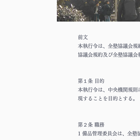
前文
本執行令は、全塾協議会規
協議会規約及び全塾協議会
第１条 目的
本執行令は、中央機関規則
現することを目的とする。
第２条 職務
1 備品管理委員会は、全