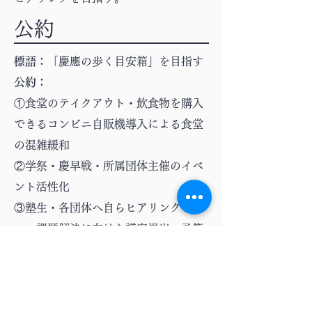
公約
標語：
「慶應の歩く目安箱」を目指す
公約：
①食堂のテイクアウト・飲食物を購入
できるコンビニ自販機導入による食堂
の混雑緩和
②学祭・慶早戦・所属団体主催のイベ
ント活性化
③塾生・各団体へ自らヒアリングを行
い、課題解決に向けた議案提出・予算
提案を行う
提出議案の主な内容