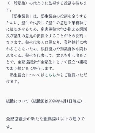
（一般塾生）の代わりに監視する役割も持ちま
す。
「塾生議員」は、塾生議会の役割を全うする
ために、塾生を代表して塾生の意思を業務執行
に反映させるため、慶應義塾大学が抱える課題
及び塾生の意見の把握をすることがその役割に
なります。塾生代表とは異なり、業務執行に携
わることないため、執行能力や知識自体も問わ
れません。塾生を代表して、意見を申し出るこ
とで、全塾協議会が全塾生にとって役立つ組織
であり続けるに寄与します。
​ 塾生議会については
こちら
からご確認いただ
けます。
組織について（組織図は2024年4月1日時点）
全塾協議会の新たな組織図は以下の通りで
す。