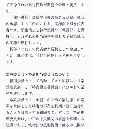
て任命された執行役員が業務を管理・統括しま
す。
​ 「執行役員」は塾生代表の指名及び塾生議会
の承認によって任命される、実務面を担う代表
者です。塾生代表と執行役員で「執行部」を構
成し、それぞれの担当職務を通して全塾協議会
の実務を遂行します。
長年にわたって代表者が議員として参加して
きた上部団体は、「自治団体」と名称を変更し
ます。
常設委員会・特命担当委員会について
特別委員会として活動してきた組織は、「常
設委員会」と「特命担当委員会」に分かれて業
務を遂行します。
常設委員会は、全塾生のための福利厚生の増
進を目的とした特定の事業を長期に亘り遂行す
ることを目的とする組織です。対して、特命担
当委員会は、一定の中央機関の事務を掌理する
組織であり、執行部の重要施策に係る中央機関