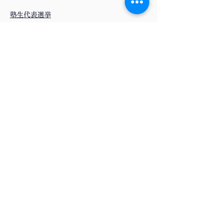
塾生代表選挙
塾生代表選挙はこれまで12月に実施されて
きましたが、今年度から原則10月実施とな
ります。
塾生代表は、慶應義塾大学の学部生を代表す
る存在です。全塾生を代表して全塾協議会の
業務執行を統合的に調整し、運営することが
その職務です。その職務を全うするために、
塾生代表は各種規程を理解し、 執行機関に
所属する全ての組織及び構成員を監督する責
任を負います。
塾生議員選挙
塾生議員選挙は今年度から新設される選挙で
す。塾生の意見集約と意思決定を行う塾生議
員を決める選挙となっています。300票以上
の有効票を得た立候補者上位5名が当選しま
す。選挙時期は4月末です。