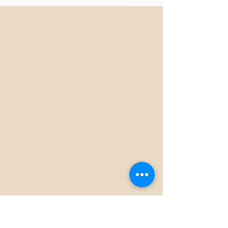
交換と発展に向けて、事務局員が矢上祭実行委員
会委員長の湯山君に取材をしました。 矢上祭実行
委員会委員長 湯山君(左)との写真...