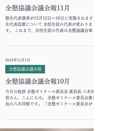
全塾協議会議会報11月
塾生代表選挙が12月12日～16日に実施されます 塾
生代表設置について 全校生徒の代表が変わりま
す。 これまで、全校生徒の代表は全塾協議会事務
局の事務局長および次長でした。全塾協議会の運
営・および所属団体の監査業務を行う全塾協議会
事務局 (以下、事務局)...
2016年11月1日
全塾協議会議会報
全塾協議会議会報10月
今月の挨拶 全塾ゼミナール委員会 委員長 八木洋樹
皆さん、こんにちは。 全塾ゼミナール委員会委員
長の八木洋樹です。 「全塾ゼミナール委員会がど
のようなものなのか」、「そこの委員長が何をや
っているのか」、多くの塾生の方はご存知ないか
と存じます。今回はそのことに関してご説明を...