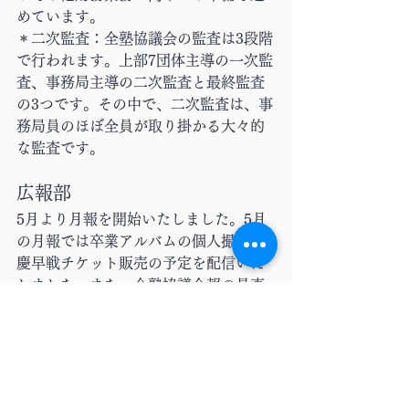
めています。
＊二次監査：全塾協議会の監査は3段階
で行われます。上部7団体主導の一次監
査、事務局主導の二次監査と最終監査
の3つです。その中で、二次監査は、事
務局員のほぼ全員が取り掛かる大々的
な監査です。
広報部
5月より月報を開始いたしました。5月
の月報では卒業アルバムの個人撮影と
慶早戦チケット販売の予定を配信いた
しました。また、全塾協議会報の見直
しを行い、日吉キャンパスの掲示板に
掲示するものとウェブに載せるもので
媒体に合わせた内容にすることにしま
した。このウェブ版とあわせてぜひ掲
示板の方もご覧ください。