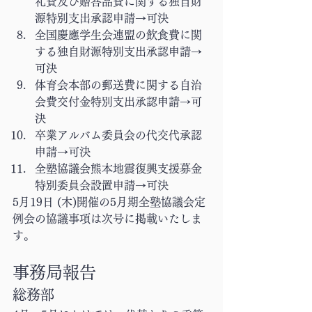
礼費及び贈答品費に関する独自財
源特別支出承認申請→可決
全国慶應学生会連盟の飲食費に関
する独自財源特別支出承認申請→
可決
体育会本部の郵送費に関する自治
会費交付金特別支出承認申請→可
決
卒業アルバム委員会の代交代承認
申請→可決
全塾協議会熊本地震復興支援募金
特別委員会設置申請→可決
5月19日 (木)開催の5月期全塾協議会定
例会の協議事項は次号に掲載いたしま
す。
事務局報告
総務部