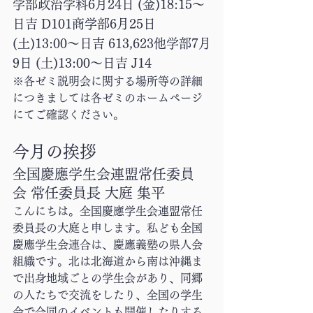
学部政治学科6月24日 (金)18:15〜
日吉 D101商学部6月25日 
(土)13:00〜日吉 613,623他学部7月
9日 (土)13:00〜日吉 J14
※各ゼミ説明会に関する場所等の詳細
につきましては各ゼミのホームページ
にてご確認ください。
今月の挨拶
全国慶應学生会連盟常任委員
会 常任委員長 大庭 集平
こんにちは。全国慶應学生会連盟常任
委員長の大庭と申します。私ども全国
慶應学生会連合は、慶應義塾の県人会
組織です。北は北海道から南は沖縄ま
で出身地域ごとの学生会があり、同郷
の人たちで交流をしたり、全国の学生
会で合同のイベントも開催したりする