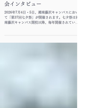
7月1日
全協全書
【全協全書】湘南学祭実行委員
会インタビュー
2026年7月4日・5日、湘南藤沢キャンパスにおい
て「第37回七夕祭」が開催されます。七夕祭は湘
南藤沢キャンパス開校以降、毎年開催されている
学園祭です。 今回は、そんな七夕祭を企画・運営
されている第37回湘南学祭実行委員会の代表、近
藤大朗さんに今年の七夕祭についてインタビュー
をしました。 第36回七夕祭の様子 湘南学祭実行委
員会 代表 近藤大朗さん ―――今年度の七夕祭のテ
ーマとそれに込めた想いはなんですか？ 今年度の
七夕祭のテーマは「瞬き（またたき）」です！ふ
と夜空を見たときに思い出して欲しい、インパク
トある夏祭りにしたいという願いが込められてい
ます。 昨年の8月から当日まで約1年間という長い
時間をかけて準備してきたものが、たった2日間で
輝きを放ちます。その儚さと、一年で最も輝く様