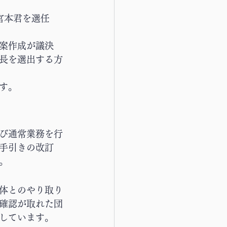
宮本君を選任
案作成が議決
長を選出する方
ます。
び通常業務を行
手引きの改訂
。
体とのやり取り
確認が取れた団
しています。