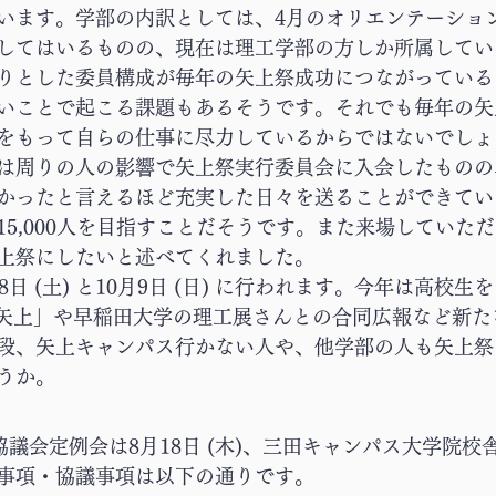
います。学部の内訳としては、4月のオリエンテーショ
してはいるものの、現在は理工学部の方しか所属してい
りとした委員構成が毎年の矢上祭成功につながっている
いことで起こる課題もあるそうです。それでも毎年の矢
をもって自らの仕事に尽力しているからではないでしょ
は周りの人の影響で矢上祭実行委員会に入会したものの
かったと言えるほど充実した日々を送ることができてい
15,000人を目指すことだそうです。また来場していた
上祭にしたいと述べてくれました。
日 (土) と10月9日 (日) に行われます。今年は高校
n矢上」や早稲田大学の理工展さんとの合同広報など新た
段、矢上キャンパス行かない人や、他学部の人も矢上祭
うか。
協議会定例会は8月18日 (木)、三田キャンパス大学院校舎
事項・協議事項は以下の通りです。