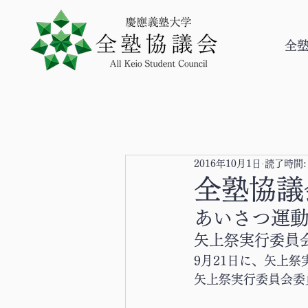
全
2016年10月1日
読了時間:
全塾協議
あいさつ運
矢上祭実行委員
9月21日に、矢上
矢上祭実行委員会委