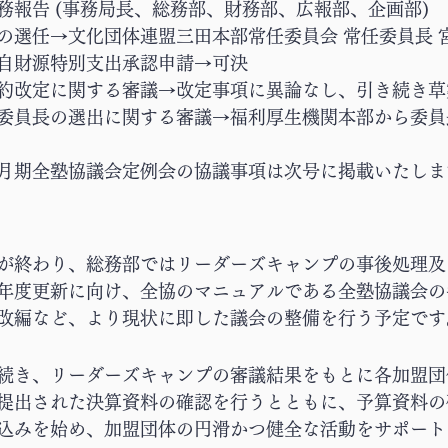
務報告 (事務局長、総務部、財務部、広報部、企画部)
の選任→文化団体連盟三田本部常任委員会 常任委員長 
自財源特別支出承認申請→可決
約改定に関する審議→改定事項に異論なし、引き続き草
委員長の選出に関する審議→福利厚生機関本部から委員
催の9月期全塾協議会定例会の協議事項は次号に掲載いたし
が終わり、総務部ではリーダーズキャンプの事後処理及
年度更新に向け、全協のマニュアルである全塾協議会の
改編など、より現状に即した議会の整備を行う予定です
続き、リーダーズキャンプの審議結果をもとに各加盟団
提出された決算資料の確認を行うとともに、予算資料の
込みを始め、加盟団体の円滑かつ健全な活動をサポート