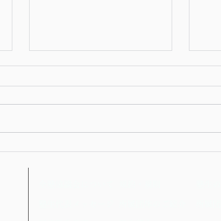
第10代塾生代表が就任いたし
塾生
ました
公告
全塾協議会について
規約・規則
塾生の
日）
塾生代表メッセージ
所属団体のご紹介
所属団