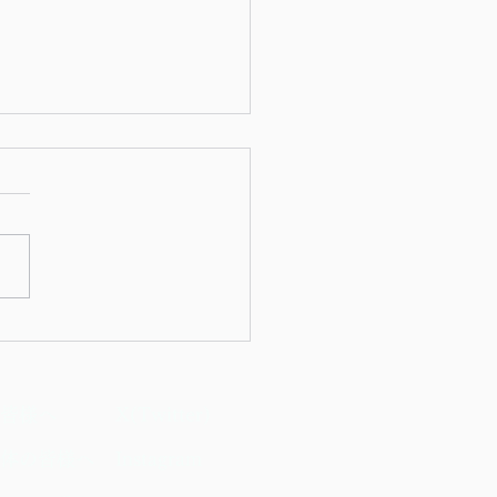
議会補欠選挙 開票結果の
（告示日：2026年6月29
皆様へ
X(Twitter)
体の皆様へ
Instagram