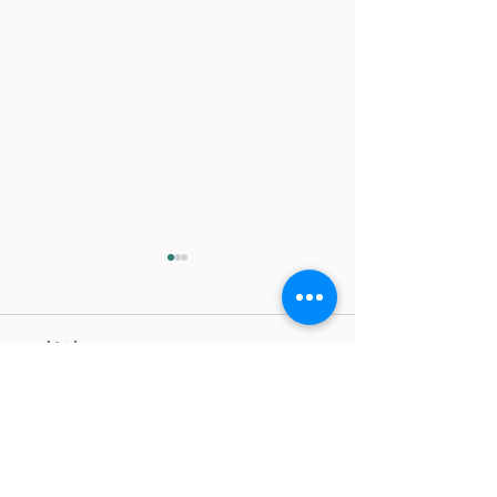
コメント
コメントを追加…
第10代塾生代表が就任い
塾生議会補欠選
たしました
果の公告（告示日