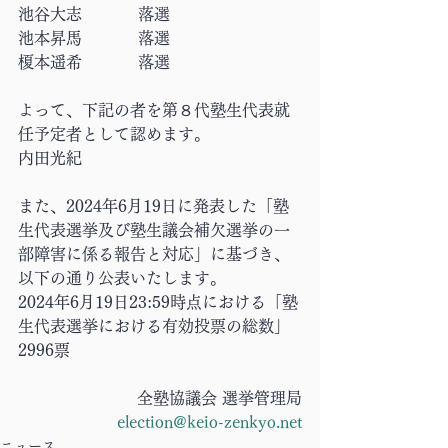
池谷大志		落選
池本昇馬		落選
榎本遥希		落選
よって、下記の者を第８代塾生代表就
任予定者として認めます。
内田光紀
また、2024年6月19日に発表した「塾
生代表選挙及び塾生議会補欠選挙の一
部障害に係る報告と対応」に基づき、
以下の通り公表いたします。
2024年6月19日23:59時点における「塾
生代表選挙における有効投票の総数」	
2996票
全塾協議会 選挙管理局
election@keio-zenkyo.net
ニュース