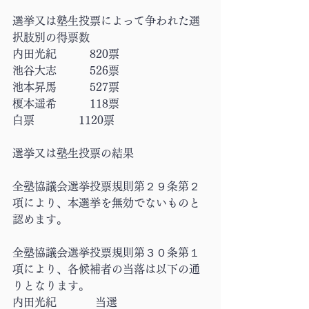
選挙又は塾生投票によって争われた選
択肢別の得票数
内田光紀	　　820票	 
池谷大志	　　526票
池本昇馬	　　527票
榎本遥希	　　118票
白票　　　　1120票
選挙又は塾生投票の結果
全塾協議会選挙投票規則第２９条第２
項により、本選挙を無効でないものと
認めます。
全塾協議会選挙投票規則第３０条第１
項により、各候補者の当落は以下の通
りとなります。
内田光紀　	当選	 