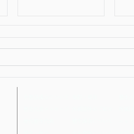
第10代塾生代表が就任いたし
塾生
ました
公告
全塾協議会について
規約・規則
塾生の
日）
塾生代表メッセージ
所属団体のご紹介
所属団
歴代塾生代表
塾生議会について
ニュー
理念・歴史
中央機関について
お問い