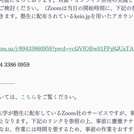
可能になっております。対面・オンライン併用の実施と
ご検討ください。（Zoomは当日の開始時刻に、下記の
ます。塾生に配布されているkeio.jpを用いたアカウ
.zoom.us/j/89433860959?pwd=ycQVfOBw01FPglQUaTA
3386 0959
＿＿＿
いては、
こちら
をご覧ください。
塾大学が塾生に配布しているZoom社のサービスですが、
となります。下記のリンクを参照の上、事前に慶應テナ
なお、作業には時間を要するため、事前の作業をおすす