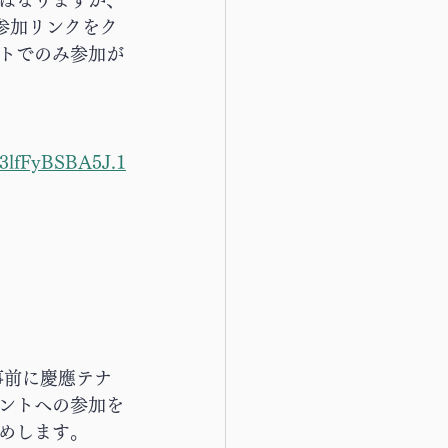
はなりますが、
参加リンクをク
ントでのみ参加が
3lfFyBSBA5J.1
事前に慶應テナ
ントへの参加を
めします。