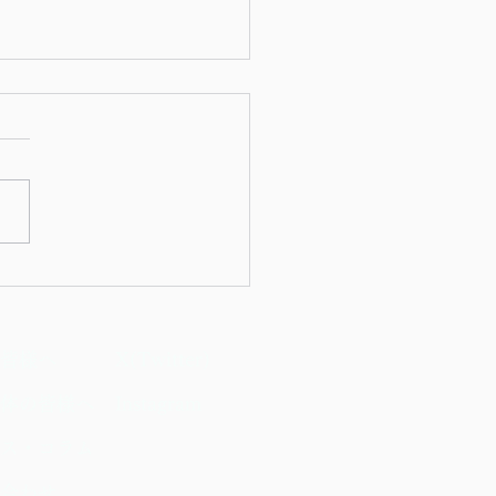
議会補欠選挙 開票結果の
（告示日：2026年6月29
皆様へ
X(Twitter)
体の皆様へ
Instagram
ス・コラム
合わせ