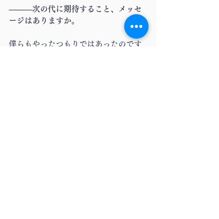
―――次の代に期待すること、メッセ
ージはありますか。
僕らもやったつもりではあったのです
が、毎年毎年代が変わって何もわから
ないレベルの2年生が3年生になって仕
事をするので、団体さんから来る質問
に対して、答えられないところがあれ
ば、それはすぐ改善してほしいなと思
っています。
オリ実は実際に活動する期間は短いぶ
ん、準備期間で改善できる余地が時間
としてはいっぱいあるはずなので、そ
こで対策や準備をしっかりしてほしい
と思うとともに、やはり仲良くやって
ほしいと思いますね（笑）。後は誰が
委員長をやってくれるのかなと心配し
ています（笑）。