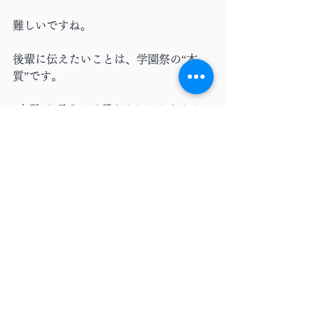
難しいですね。
後輩に伝えたいことは、学園祭の“本
質”です。
“本質”と言うのは僕たちにしかわから
ないことで、それは先ほど言ったよう
に、“学園祭は参加してくれる1万5千人
の塾生たちが4年間しかない学生生活の
中で全力を披露する場である”というこ
とです。そこからずれること、例えば
実行委員会本位の三田祭になってしま
うことは（あるべき姿とは）違いま
す。塾生の集大成を僕たちは支えなく
てはいけない、それを忘れないでほし
いなと思います。
―――最後に、記事の読者に伝えたい